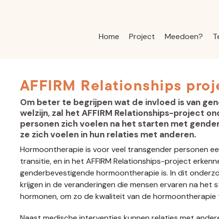
Home
Project
Meedoen?
T
AFFIRM Relationships proj
Om beter te begrijpen wat de invloed is van 
welzijn, zal het AFFIRM Relationships-project 
personen zich voelen na het starten met gend
ze zich voelen in hun relaties met anderen.
Hormoontherapie is voor veel transgender personen ee
transitie, en in het AFFIRM Relationships-project erken
genderbevestigende hormoontherapie is. In dit onderz
krijgen in de veranderingen die mensen ervaren na het
hormonen, om zo de kwaliteit van de hormoontherapie 
Naast medische interventies kunnen relaties met andere