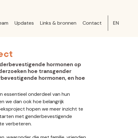
eam
Updates
Links & bronnen
Contact
EN
ect
genderbevestigende hormonen op
onderzoeken hoe transgender
erbevestigende hormonen, en hoe
n essentieel onderdeel van hun
nen we dan ook hoe belangrijk
oeksproject hopen we meer inzicht te
 starten met genderbevestigende
te verbeteren.
n, waaronder die met familie, vrienden